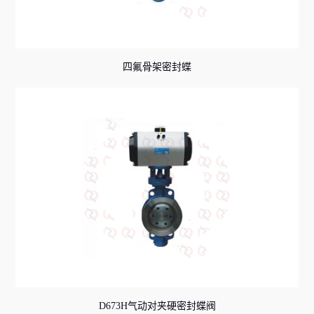
四氟骨架密封蝶
D673H气动对夹硬密封蝶阀