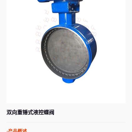
双向重锤式液控蝶阀
·产品概述