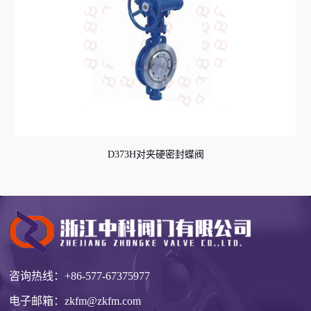
D373H对夹硬密封蝶阀
咨询热线：
+86-577-67375977
电子邮箱：
zkfm@zkfm.com