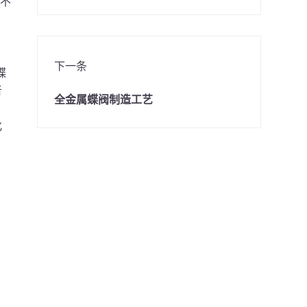
i不
，
下一条
蝶
者
全金属蝶阀制造工艺
化