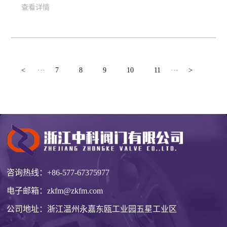
查看详情
<
···
7
8
9
10
11
···
>
咨询热线：
+86-577-67375977
电子邮箱：
zkfm@zkfm.com
公司地址：浙江温州永嘉东瓯工业园五星工业区